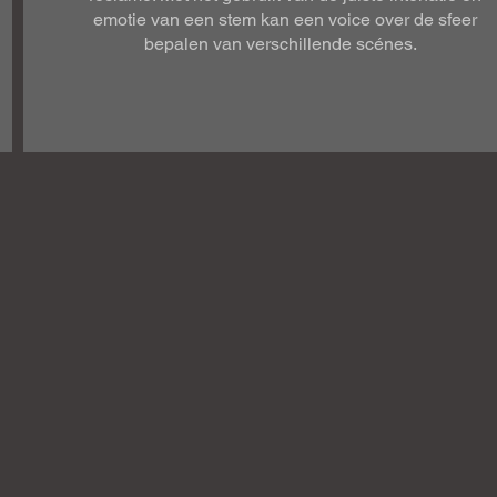
emotie van een stem kan een voice over de sfeer
bepalen van verschillende scénes.