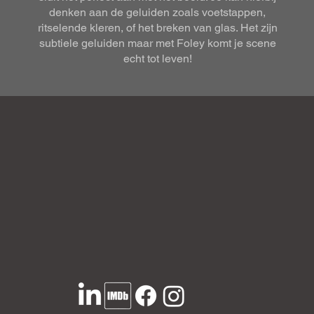
denken aan de geluiden zoals voetstappen,
ritselende kleren, of het breken van glas. Het zijn
subtiele geluiden maar met Foley komt je scene
echt tot leven!