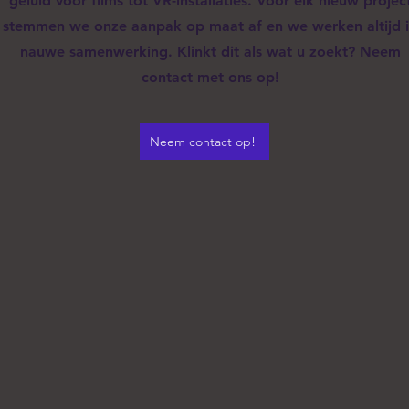
geluid voor films tot VR-installaties. Voor elk nieuw projec
stemmen we onze aanpak op maat af en we werken altijd 
nauwe samenwerking. Klinkt dit als wat u zoekt? Neem
contact met ons op!
Neem contact op!