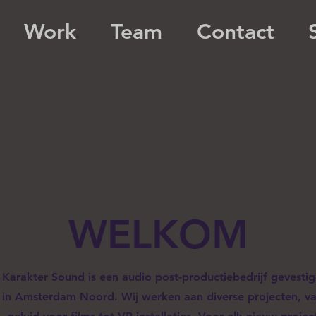
Work
Team
Contact
WELKOM
Karakter Sound is een audio post-productiebedrijf gevesti
in Amsterdam Noord. Wij werken aan diverse projecten, v