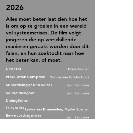
2026
Alles moet beter laat zien hoe het
is om op te groeien in een wereld
vol systeemcrises. De film volgt
jongeren die op verschillende
manieren geraakt worden door dit
falen, en hun zoektocht naar hoe
het beter kan, of moet.
Director
Dikla Zeidler
Production Company
Submarine Productions
Supervising sound editor
Jaim Sahuleka
Sound designer
Jaim Sahuleka
Dialog Editor
Foley Artist
Lesley van Brummelen, Nynke Spanjer
Re-recording mixer
Jaim Sahuleka